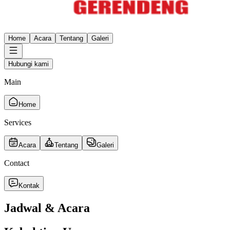
Home
Acara
Tentang
Galeri
Hubungi kami
Main
Home
Services
Acara
Tentang
Galeri
Contact
Kontak
Jadwal & Acara